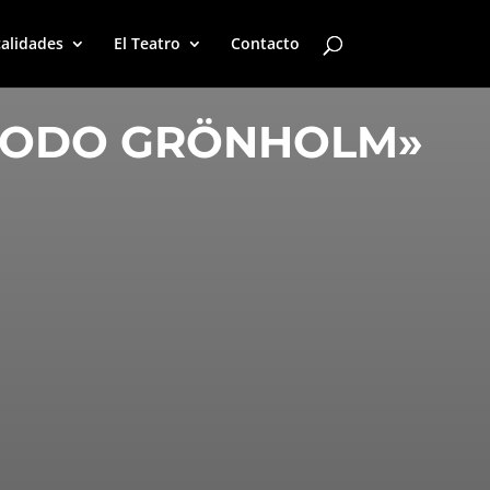
alidades
El Teatro
Contacto
TODO GRÖNHOLM»